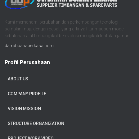
Kami memahami perubahan dan perkembangan teknologi
semakin maju dengan cepat, yang artinya fitur maupun model
kebutuhan alat timbang ikut berevolusi mengikuti tuntutan jaman.
darrabuanaperkasa.com
Profil Perusahaan
ABOUT US
COMPANY PROFILE
VISION MISSION
STRUCTURE ORGANIZATION
PROJECT WORK VIDEO