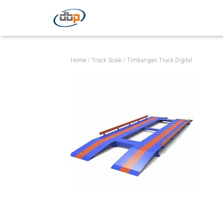
Home
/
Truck Scale
/ Timbangan Truck Digital