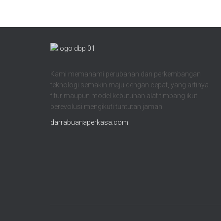
Kami memahami perubahan dan perkembangan
teknologi semakin maju dengan cepat, yang artinya
fitur maupun model kebutuhan alat timbang ikut
berevolusi mengikuti tuntutan jaman.
darrabuanaperkasa.com