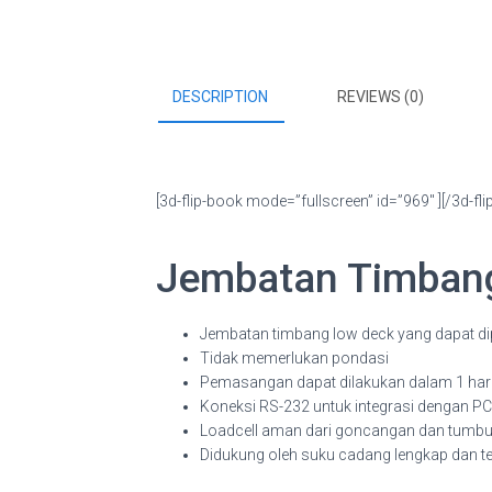
DESCRIPTION
REVIEWS (0)
[3d-flip-book mode=”fullscreen” id=”969″ ][/3d-fli
Jembatan Timbang 
Jembatan timbang low deck yang dapat d
Tidak memerlukan pondasi
Pemasangan dapat dilakukan dalam 1 har
Koneksi RS-232 untuk integrasi dengan PC, 
Loadcell aman dari goncangan dan tumb
Didukung oleh suku cadang lengkap dan t