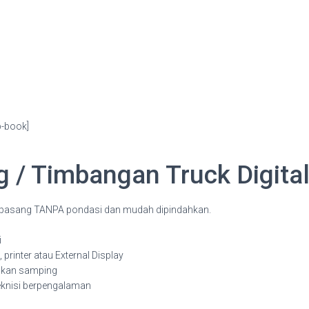
p-book]
/ Timbangan Truck Digita
ipasang TANPA pondasi dan mudah dipindahkan.
i
printer atau External Display
ukan samping
eknisi berpengalaman