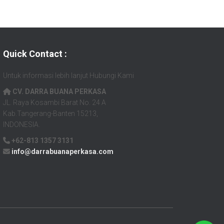
Quick Contact :
Untuk informasi lebih lanjut Hubungi Kami
CV. DARRA BUANA PERKASA
JL. Raya Kosambi Barat No. 24 A
Kab.Tangerang-Banten 15213,
INDONESIA.
+62-813 1357 3131
info@darrabuanaperkasa.com