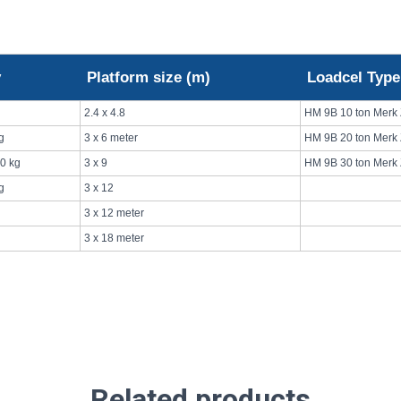
y
Platform size (m)
Loadcel Type
2.4 x 4.8
HM 9B 10 ton Merk
g
3 x 6 meter
HM 9B 20 ton Merk
20 kg
3 x 9
HM 9B 30 ton Merk
g
3 x 12
3 x 12 meter
3 x 18 meter
Related products