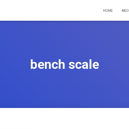
HOME
ABO
bench scale