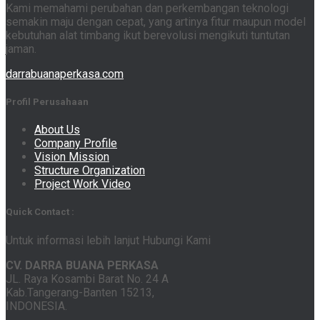
Kami memahami perubahan dan perkembangan teknologi
semakin maju dengan cepat, yang artinya fitur maupun model
kebutuhan alat timbang ikut berevolusi mengikuti tuntutan
jaman.
darrabuanaperkasa.com
Profil Perusahaan
About Us
Company Profile
Vision Mission
Structure Organization
Project Work Video
Quick Contact :
Untuk informasi lebih lanjut Hubungi Kami
CV. DARRA BUANA PERKASA
JL. Raya Kosambi Barat No. 24 A
Kab.Tangerang-Banten 15213,
INDONESIA.