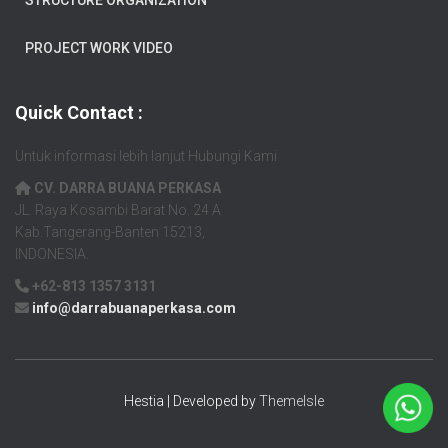
STRUCTURE ORGANIZATION
PROJECT WORK VIDEO
Quick Contact :
Untuk informasi lebih lanjut Hubungi Kami
CV. DARRA BUANA PERKASA
JL. Raya Kosambi Barat No. 24 A
Kab.Tangerang-Banten 15213,
INDONESIA.
+62-813 1357 3131
info@darrabuanaperkasa.com
Hestia | Developed by
ThemeIsle