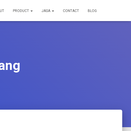
UT
PRODUCT
JASA
CONTACT
BLOG
rang