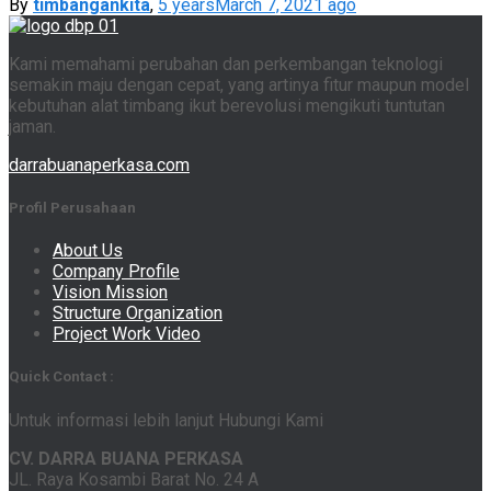
By
timbangankita
,
5 years
March 7, 2021
ago
Kami memahami perubahan dan perkembangan teknologi
semakin maju dengan cepat, yang artinya fitur maupun model
kebutuhan alat timbang ikut berevolusi mengikuti tuntutan
jaman.
darrabuanaperkasa.com
Profil Perusahaan
About Us
Company Profile
Vision Mission
Structure Organization
Project Work Video
Quick Contact :
Untuk informasi lebih lanjut Hubungi Kami
CV. DARRA BUANA PERKASA
JL. Raya Kosambi Barat No. 24 A