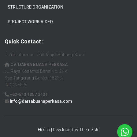
STRUCTURE ORGANIZATION
PROJECT WORK VIDEO
Quick Contact :
Untuk informasi lebih lanjut Hubungi Kami
CV. DARRA BUANA PERKASA
JL. Raya Kosambi Barat No. 24 A
Kab.Tangerang-Banten 15213,
INDONESIA.
+62-813 1357 3131
info@darrabuanaperkasa.com
Hestia | Developed by
ThemeIsle