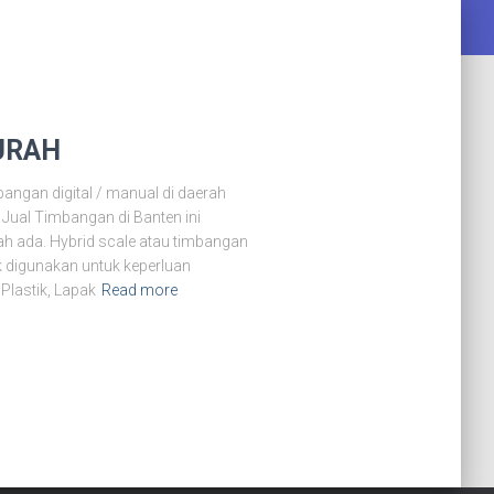
URAH
angan digital / manual di daerah
 Jual Timbangan di Banten ini
h ada. Hybrid scale atau timbangan
k digunakan untuk keperluan
lastik, Lapak
Read more