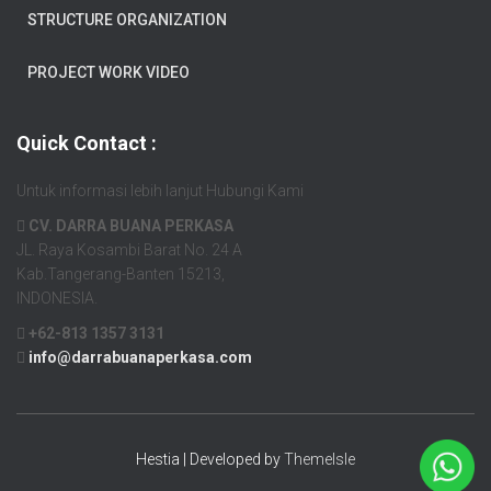
STRUCTURE ORGANIZATION
PROJECT WORK VIDEO
Quick Contact :
Untuk informasi lebih lanjut Hubungi Kami
CV. DARRA BUANA PERKASA
JL. Raya Kosambi Barat No. 24 A
Kab.Tangerang-Banten 15213,
INDONESIA.
+62-813 1357 3131
info@darrabuanaperkasa.com
Hestia | Developed by
ThemeIsle