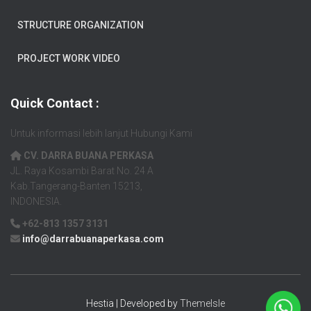
STRUCTURE ORGANIZATION
PROJECT WORK VIDEO
Quick Contact :
Untuk informasi lebih lanjut Hubungi Kami
CV. DARRA BUANA PERKASA
JL. Raya Kosambi Barat No. 24 A
Kab.Tangerang-Banten 15213,
INDONESIA.
+62-813 1357 3131
info@darrabuanaperkasa.com
Hestia | Developed by
ThemeIsle