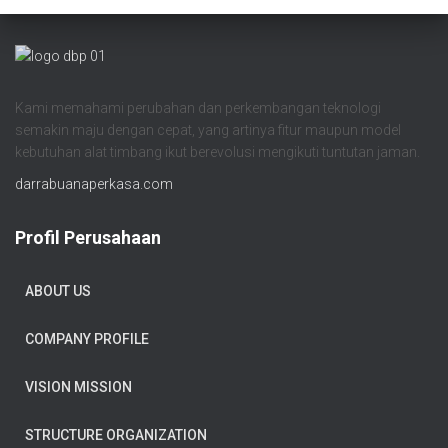
Kami memahami perubahan dan perkembangan teknologi
semakin maju dengan cepat, yang artinya fitur maupun model
kebutuhan alat timbang ikut berevolusi mengikuti tuntutan jaman.
darrabuanaperkasa.com
Profil Perusahaan
ABOUT US
COMPANY PROFILE
VISION MISSION
STRUCTURE ORGANIZATION