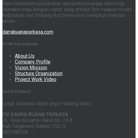
Kami memahami perubahan dan perkembangan teknologi
semakin maju dengan cepat, yang artinya fitur maupun model
kebutuhan alat timbang ikut berevolusi mengikuti tuntutan
jaman.
darrabuanaperkasa.com
Profil Perusahaan
About Us
Company Profile
Vision Mission
Structure Organization
Project Work Video
Quick Contact :
Untuk informasi lebih lanjut Hubungi Kami
CV. DARRA BUANA PERKASA
JL. Raya Kosambi Barat No. 24 A
Kab.Tangerang-Banten 15213,
INDONESIA.