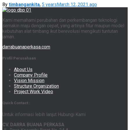
By
timbangankita
,
5 years
March 12, 2021
ago
Kami memahami perubahan dan perkembangan teknologi
semakin maju dengan cepat, yang artinya fitur maupun model
kebutuhan alat timbang ikut berevolusi mengikuti tuntutan
jaman.
darrabuanaperkasa.com
Profil Perusahaan
About Us
Company Profile
Vision Mission
Structure Organization
Project Work Video
Quick Contact :
Untuk informasi lebih lanjut Hubungi Kami
CV. DARRA BUANA PERKASA