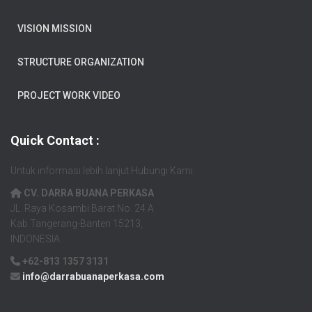
VISION MISSION
STRUCTURE ORGANIZATION
PROJECT WORK VIDEO
Quick Contact :
Untuk informasi lebih lanjut Hubungi Kami
CV. DARRA BUANA PERKASA
JL. Raya Kosambi Barat No. 24 A
Kab.Tangerang-Banten 15213,
INDONESIA.
+62-813 1357 3131
info@darrabuanaperkasa.com