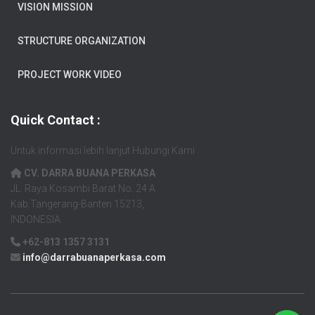
VISION MISSION
STRUCTURE ORGANIZATION
PROJECT WORK VIDEO
Quick Contact :
Untuk informasi lebih lanjut Hubungi Kami
CV. DARRA BUANA PERKASA
JL. Raya Kosambi Barat No. 24 A
Kab.Tangerang-Banten 15213,
INDONESIA.
+62-813 1357 3131
info@darrabuanaperkasa.com