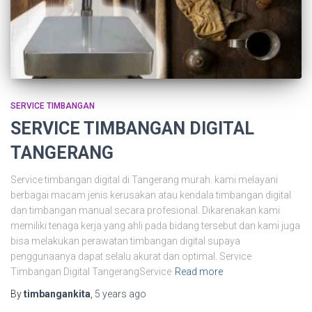
SERVICE TIMBANGAN
SERVICE TIMBANGAN DIGITAL
TANGERANG
Service timbangan digital di Tangerang murah. kami melayani
berbagai macam jenis kerusakan atau kendala timbangan digital
dan timbangan manual secara profesional. Dikarenakan kami
memiliki tenaga kerja yang ahli pada bidang tersebut dan kami juga
bisa melakukan perawatan timbangan digital supaya
penggunaanya dapat selalu akurat dan optimal. Service
Timbangan Digital TangerangService
Read more
By
timbangankita
,
5 years
ago