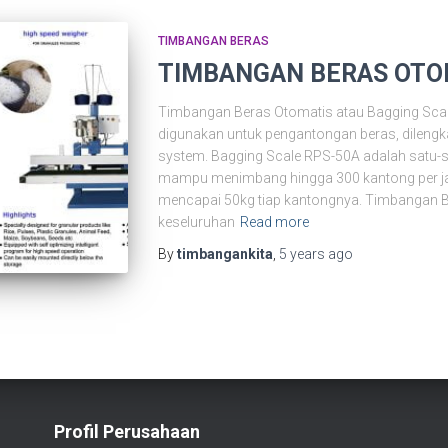
TIMBANGAN BERAS
TIMBANGAN BERAS OTO
Timbangan Beras Otomatis atau Bagging Scale
digunakan untuk pengantongan beras, dilengka
system. Bagging Scale RPS-50A adalah satu-s
mampu menimbang hingga 300 kantong per ja
mencapai 50kg tiap kantongnya. Timbangan B
keseluruhan
Read more
By
timbangankita
,
5 years
ago
Profil Perusahaan