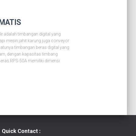
MATIS
 adalah timbangan digital yang
pi mesin jahit karung juga conveyor
atunya timbangan beras digital yang
m, dengan kapasitas timbang
eras RPS-50A memiliki dimensi
Quick Contact :