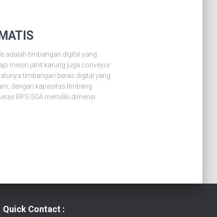
MATIS
 adalah timbangan digital yang
pi mesin jahit karung juga conveyor
atunya timbangan beras digital yang
m, dengan kapasitas timbang
eras RPS-50A memiliki dimensi
Quick Contact :