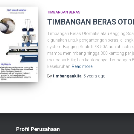
TIMBANGAN BERAS
TIMBANGAN BERAS OTO
Timbangan Beras Otomatis atau Bagging Scale
digunakan untuk pengantongan beras, dilengka
system. Bagging Scale RPS-50A adalah satu-s
mampu menimbang hingga 300 kantong per ja
mencapai 50kg tiap kantongnya. Timbangan B
keseluruhan
Read more
By
timbangankita
,
5 years
ago
Profil Perusahaan