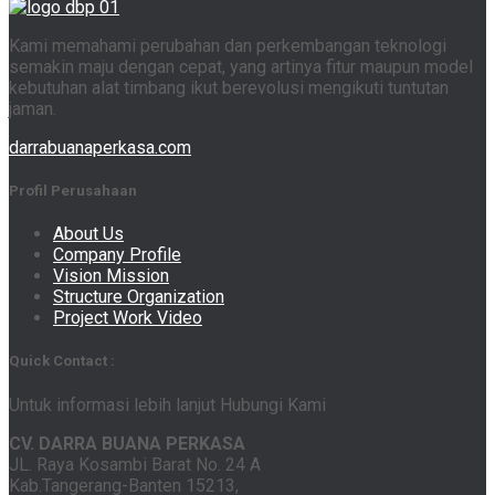
Kami memahami perubahan dan perkembangan teknologi
semakin maju dengan cepat, yang artinya fitur maupun model
kebutuhan alat timbang ikut berevolusi mengikuti tuntutan
jaman.
darrabuanaperkasa.com
Profil Perusahaan
About Us
Company Profile
Vision Mission
Structure Organization
Project Work Video
Quick Contact :
Untuk informasi lebih lanjut Hubungi Kami
CV. DARRA BUANA PERKASA
JL. Raya Kosambi Barat No. 24 A
Kab.Tangerang-Banten 15213,