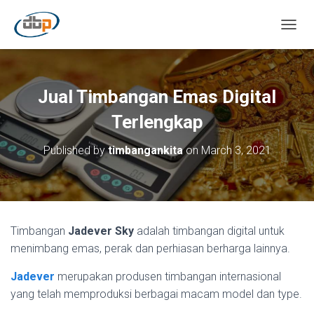
TOGGL
Jual Timbangan Emas Digital
Terlengkap
Published by
timbangankita
on
March 3, 2021
Timbangan
Jadever Sky
adalah timbangan digital untuk
menimbang emas, perak dan perhiasan berharga lainnya.
Jadever
merupakan produsen timbangan internasional
yang telah memproduksi berbagai macam model dan type.