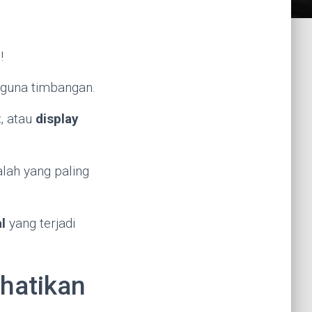
!
ngguna timbangan.
t
, atau
display
lah yang paling
l
yang terjadi
hatikan