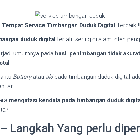
i
Tempat Service Timbangan Duduk Digital
Terbaik !!
bangan duduk digital
terlalu sering di alami oleh pe
erjadi umumnya pada
hasil penimbangan tidak akura
otal
.
a itu
Battery
atau
aki
pada timbangan duduk digital ada
ntian.
ara
mengatasi kendala pada timbangan duduk digita
ita?
– Langkah Yang perlu diper