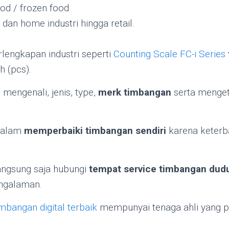
ood / frozen food
i dan home industri hingga retail.
rlengkapan industri seperti
Counting Scale FC-i Series
h (pcs).
 mengenali, jenis, type,
merk timbangan
serta menget
dalam
memperbaiki timbangan sendiri
karena keter
angsung saja hubungi
tempat service timbangan duduk
ngalaman.
mbangan digital terbaik
mempunyai tenaga ahli yang p