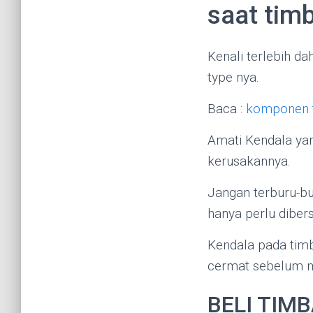
saat tim
Kenali terlebih da
type nya.
Baca :
komponen t
Amati Kendala yan
kerusakannya.
Jangan terburu-
hanya perlu dibers
Kendala pada tim
cermat sebelum 
BELI TIM