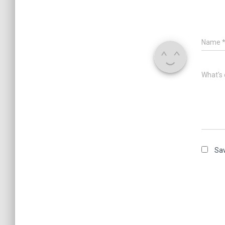
Name
What's 
Sav