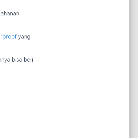
tahanan
rproof
yang
nnya bisa beli